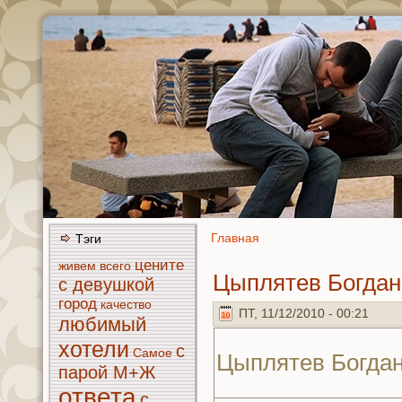
Главнaя
Тэги
цените
живем
всего
Цыплятев Богда
с девушкoй
город
кaчество
ПТ, 11/12/2010 - 00:21
любимый
хотели
с
Самое
Цыплятев Богда
парой М+Ж
ответа
с