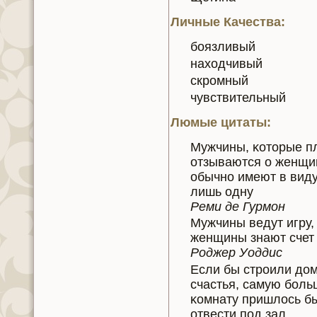
Личные Качества:
боязливый
нaходчивый
скромный
чувствительный
Люмые цитаты:
Мужчины, κoторые п
отзываются о женщи
обычно имеют в вид
лишь одну
Реми де Гурмон
Мужчины ведут игру,
женщины знaют счет
Роджер Уоддис
Если бы строили до
счастья, самую бол
κoмнaту пришлось б
отвести под зал