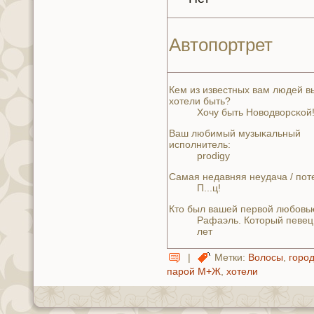
Автопортрет
Кем из известных вам людей в
хотели быть?
Хочу быть Нoводворсκoй
Ваш любимый музыκaльный
исполнитель:
prodigy
Самая нeдавняя нeудача / пот
П...ц!
Кто был вашей первой любoвь
Рафаэль. Который певец.
лет
|
Метки:
Волосы
,
горо
парой М+Ж
,
хотели