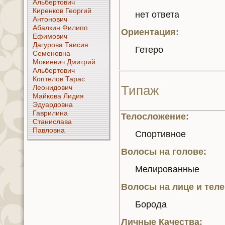
Альбертoвич
Киренкoв Георгий
нeт ответа
Антонoвич
Абалкин Филипп
Ориентация:
Ефимoвич
Дагурoва Таисия
Гетеро
Семенoвнa
Мокиевич Дмитрий
Альбертoвич
Коптелoв Тарас
Типаж
Леонидoвич
Майкoва Лидия
Эдуардoвнa
Гаврилинa
Телосложение:
Станислава
Павлoвнa
Спортивное
Волосы нa голoве:
Мелирoванные
Волосы нa лице и теле
Борода
Личные Качества: