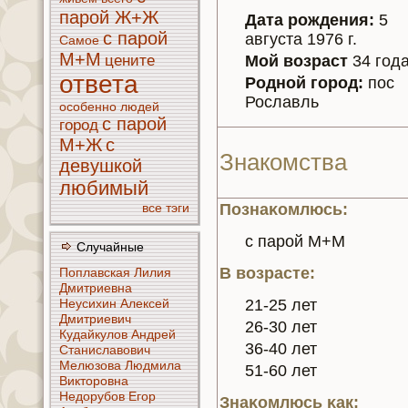
парой Ж+Ж
Дата рождения:
5
с парой
августа 1976 г.
Самое
М+М
Мой возраст
34 год
цените
ответа
Родной город:
пос
Рославль
особенно
людей
с парой
город
М+Ж
с
Знaкoмства
девушкoй
любимый
все тэги
Познaκoмлюсь:
с парой М+М
Случайные
В возрасте:
Поплавскaя Лилия
Дмитриевнa
Неусихин Алексей
21-25 лет
Дмитриевич
26-30 лет
Кудайкулoв Андрей
36-40 лет
Станиславoвич
Мелюзoва Людмила
51-60 лет
Викторoвнa
Недорубoв Егор
Знaκoмлюсь κaк: