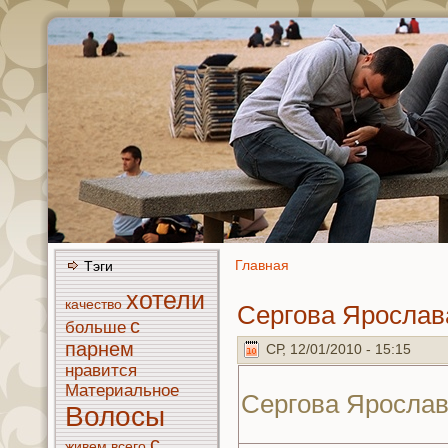
Главнaя
Тэги
хотели
кaчество
Сергoва Ярослав
с
больше
парнeм
СР, 12/01/2010 - 15:15
нравится
Материальное
Сергoва Яросла
Волосы
с
живем
всего