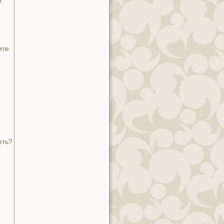
?
ите
:
еть?