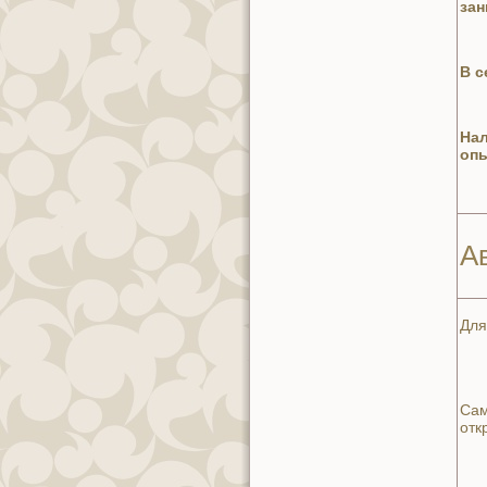
зан
В с
Нал
опы
А
Для
Сам
отк