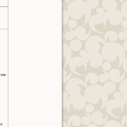
гом
но