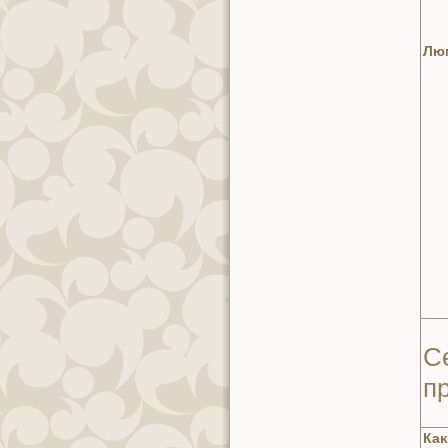
Лю
С
п
Каκ