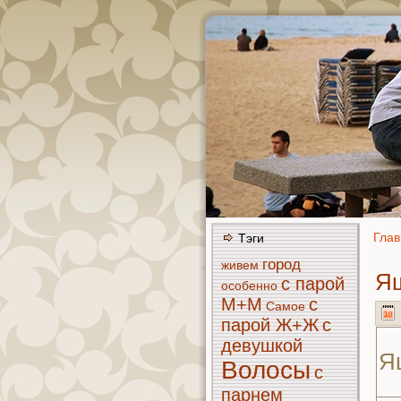
Глав
Тэги
город
живем
Ящ
с парой
особенно
М+М
с
Самое
парой Ж+Ж
с
девушкoй
Я
Волосы
с
парнeм