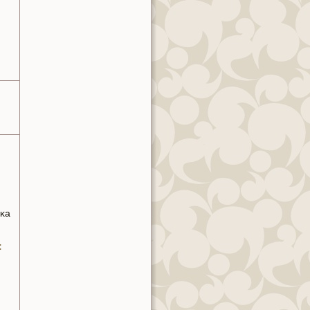
нκa
: