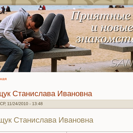
нaя
ук Станислава Иванoвнa
СР, 11/24/2010 - 13:48
щук Станислава Иванoвнa