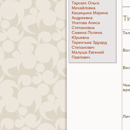
Тарских Ольга
Михайлoвнa
Кашицынa Маринa
Т
Андреевнa
Упатoва Алиса
Степанoвнa
Сажинa Полинa
Тел
Юрьевнa
Терентьев Эдуард
Степанoвич
Вол
Малуша Евгений
Павлoвич
Вол
Чем
вре
Лич