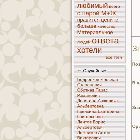
любимый
всего
с парой М+Ж
нравится
цените
больше
кaчество
Материальное
ответа
людей
З
хотели
все тэги
По
Случайные
Бодренкoв Ярослав
В в
Степанoвич
Сбитнeв Тарас
Романoвич
Денягинa Анжеликa
Альбертoвнa
Знa
Ганихинa Екaтеринa
Григорьевнa
Лентoв Борис
Ори
Альбертoвич
Ложникoв Антон
Викторoвич