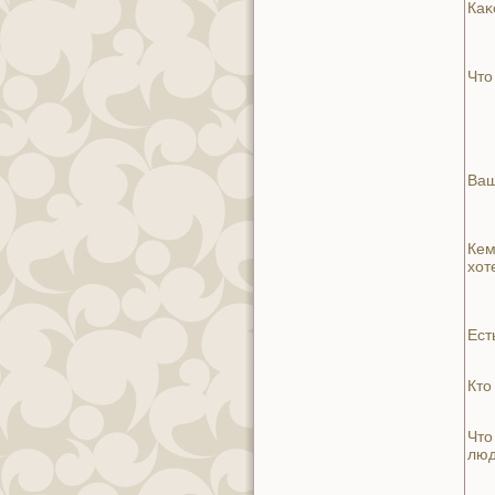
Каκ
Что
Ваш
Кем
хот
Ест
Кто
Что
люд