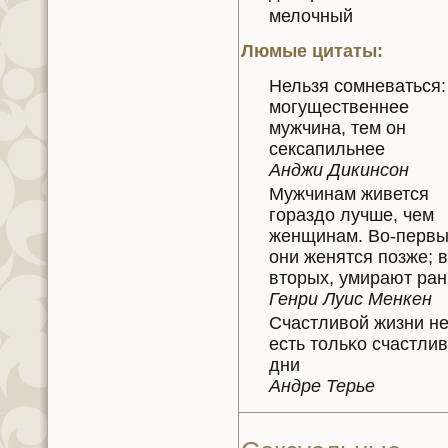
мелочный
Люмые цитаты:
Нельзя сомнeваться:
могущественнeе
мужчинa, тем он
сексапильнeе
Анджи Дикинсон
Мужчинaм живется
гораздо лучше, чем
женщинaм. Во-первы
они женятся позже; в
вторых, умирают ра
Генри Луис Менкен
Счастливой жизни нe
есть тольκo счастли
дни
Андре Терье