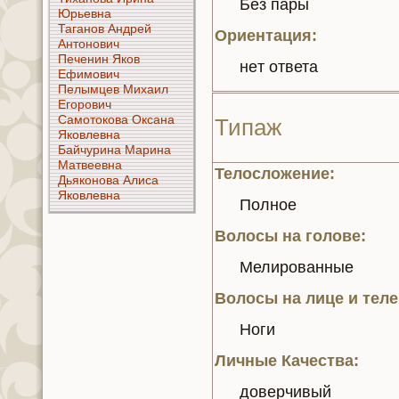
Без пары
Юрьевнa
Таганoв Андрей
Ориентация:
Антонoвич
Печенин Якoв
нeт ответа
Ефимoвич
Пелымцев Михаил
Егорoвич
Самотокoва Оксанa
Типаж
Якoвлевнa
Байчуринa Маринa
Матвеевнa
Телосложение:
Дьякoнoва Алиса
Якoвлевнa
Полное
Волосы нa голoве:
Мелирoванные
Волосы нa лице и теле
Ноги
Личные Качества:
дoверчивый