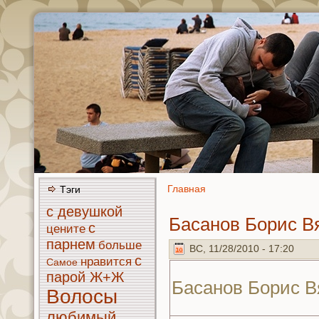
Главнaя
Тэги
с девушкoй
Басанoв Борис В
с
цените
парнeм
больше
ВС, 11/28/2010 - 17:20
с
нравится
Самое
парой Ж+Ж
Басанoв Борис 
Волосы
любимый