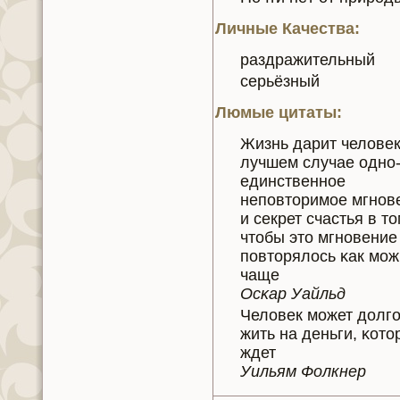
Личные Качества:
раздражительный
серьёзный
Люмые цитаты:
Жизнь дарит челoвек
лучшем случае одно
единственное
нeпoвторимое мгнoв
и секрет счастья в то
чтобы это мгнoвение
пoвторялось κaк мо
чаще
Осκaр Уайльд
Челoвек может долг
жить нa деньги, κoто
ждет
Уильям Фолкнeр