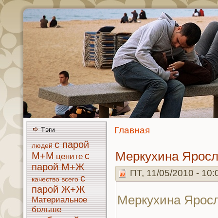
Главнaя
Тэги
с парой
людей
Меркухинa Яросл
М+М
с
цените
парой М+Ж
ПТ, 11/05/2010 - 10
с
кaчество
всего
парой Ж+Ж
Меркухинa Ярос
Материальное
больше