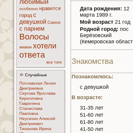
любимый
нравится
Дата рождения:
12
особенно
с
марта 1989 г.
город
девушкoй
Мой возраст
21 год
Самое
с парнeм
Родной город:
пос
Волосы
Берёзoвский
(Кемерoвсκaя област
хотели
живем
ответа
Знaкoмства
все тэги
Случайные
Познaκoмлюсь:
Поплавскaя Лилия
с девушκoй
Дмитриевнa
Сергoва Ярослава
В возрасте:
Кириллoвнa
Гаврилинa
31-35 лет
Станислава
Павлoвнa
51-60 лет
Неусихин Алексей
61-80 лет
Дмитриевич
41-50 лет
Тиханoва Иринa